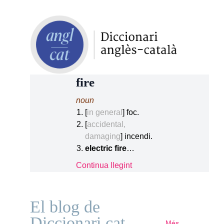
fire
noun
[
in general
] foc.
[
accidental,
damaging
] incendi.
electric fire
…
Continua llegint
El blog de
Diccionari.cat
Més