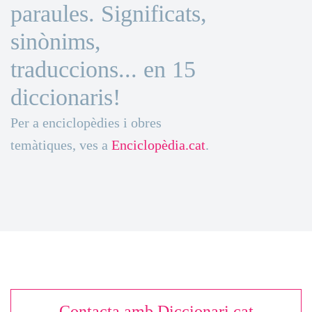
paraules. Significats,
sinònims,
traduccions... en 15
diccionaris!
Per a enciclopèdies i obres
temàtiques, ves a
Enciclopèdia.cat
.
Contacta amb Diccionari.cat