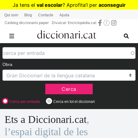
Vés
Ja tens el
val escolar
? Aprofita
’
l per
aconseguir
al
diccionaris per a Primària o Secundària
Qui som
Blog
Contacte
Ajuda
contingut
Catàleg diccionaris paper
Divulcat
Enciclopèdia.cat
Obra
Cerca
Cerca per entrada
Cerca en tot el diccionari
Ets a Diccionari.cat
,
l’espai digital de les