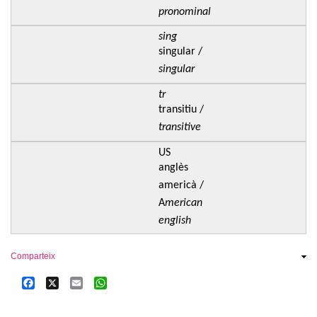
pronominal
sing
singular /
singular
tr
transitiu /
transitive
US
anglès
americà /
A
merican
english
Comparteix
Facebook
X
Email
WhatsApp