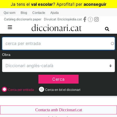
Vés
Ja tens el
val escolar
? Aprofita
’
l per
aconseguir
al
diccionaris per a Primària o Secundària
Qui som
Blog
Contacte
Ajuda
contingut
Catàleg diccionaris paper
Divulcat
Enciclopèdia.cat
Obra
Cerca
Cerca per entrada
Cerca en tot el diccionari
Contacta amb Diccionari.cat