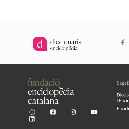
Segell
Diccio
l'Enci
Encicl