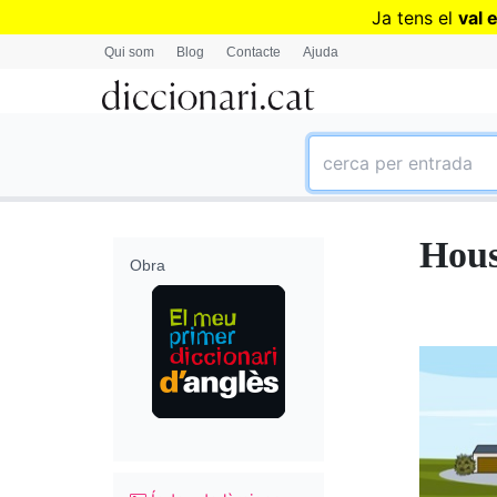
Ja tens el
val 
Qui som
Blog
Contacte
Ajuda
Hous
Obra