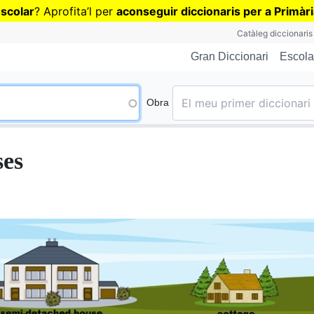
Vés
escolar
? Aprofita
’
l per
aconseguir diccionaris per a Primàr
al
Catàleg diccionaris
contingut
Escola
Gran Diccionari
Obra
es