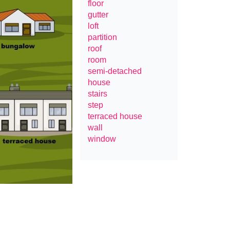
floor
gutter
loft
partition
roof
room
semi-detached
house
stairs
step
terraced house
wall
window