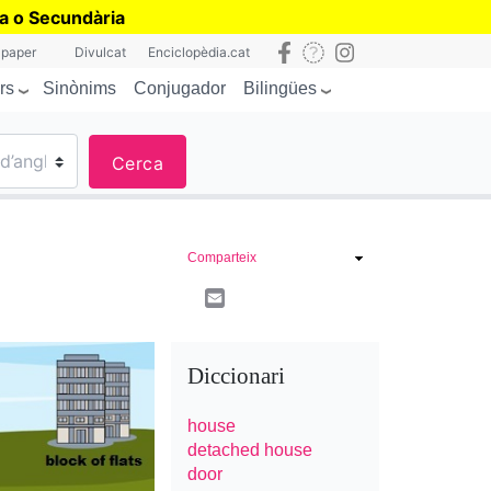
ia o Secundària
 paper
Divulcat
Enciclopèdia.cat
rs
Bilingües
Sinònims
Conjugador
Cerca
Comparteix
Email
Diccionari
house
detached house
door