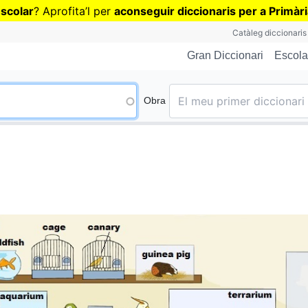
Vés
escolar
? Aprofita
’
l per
aconseguir diccionaris per a Primàr
al
Catàleg diccionaris
contingut
Escola
Gran Diccionari
Obra