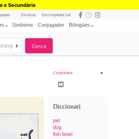
ia o Secundària
 paper
Divulcat
Enciclopèdia.cat
rs
Bilingües
Sinònims
Conjugador
Cerca
Comparteix
Email
Diccionari
pet
dog
fish bowl