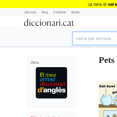
Ja tens el
val 
Qui som
Blog
Contacte
Ajuda
Pets
Obra