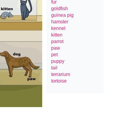
fur
goldfish
guinea pig
hamster
kennel
kitten
parrot
paw
pet
puppy
tail
terrarium
tortoise