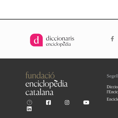
Segell
Diccio
l'Enci
Encicl