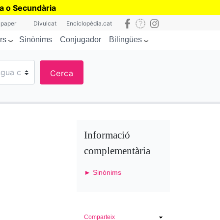
ia o Secundària
 paper
Divulcat
Enciclopèdia.cat
rs
Bilingües
Sinònims
Conjugador
Cerca
Informació
complementària
► Sinònims
Comparteix