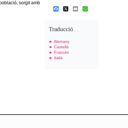
població, sorgit amb
Facebook
X
Email
WhatsApp
Traducció
► Alemany
► Castellà
► Francès
► Italià