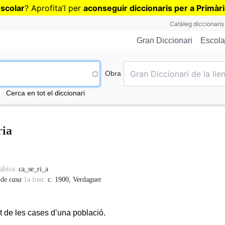
Vés
escolar
? Aprofita
’
l per
aconseguir diccionaris per a Primàr
al
Catàleg diccionaris
contingut
Escola
Gran Diccionari
Obra
Cerca en tot el diccionari
ria
làbica:
ca_se_ri_a
:
de
casa
1a font:
c. 1900, Verdaguer
 de les cases d’una població.