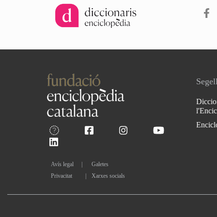
Segell
Diccio
l'Enci
Encicl
Avís legal
Galetes
Privacitat
|
Xarxes socials