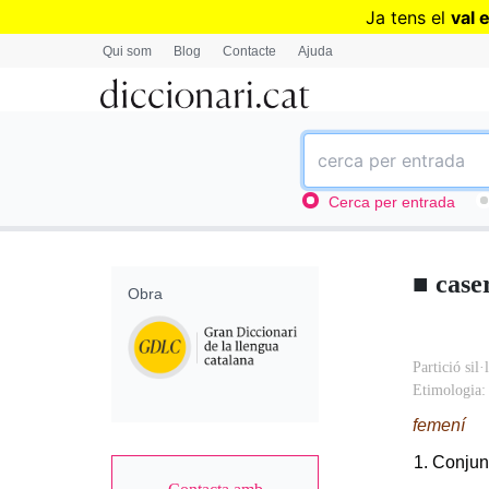
Ja tens el
val 
Qui som
Blog
Contacte
Ajuda
Cerca per entrada
■
case
Obra
Accessory
Partició sil·
Etimologia
Body
femení
Conjunt