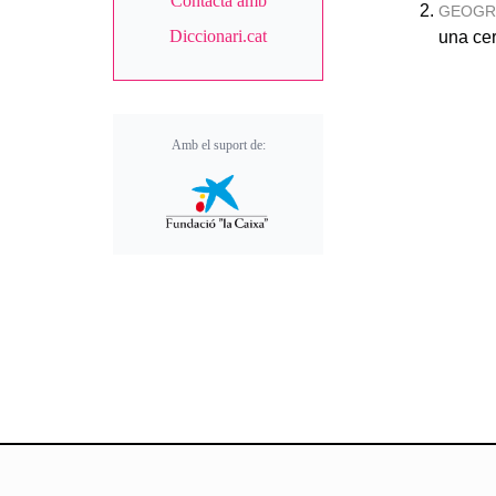
Contacta amb
GEOGR
Diccionari.cat
una cer
Amb el suport de: