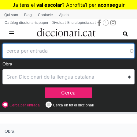
Vés
Ja tens el
val escolar
? Aprofita
’
l per
aconseguir
al
diccionaris per a Primària o Secundària
Qui som
Blog
Contacte
Ajuda
contingut
Catàleg diccionaris paper
Divulcat
Enciclopèdia.cat
Obra
Cerca
Cerca per entrada
Cerca en tot el diccionari
Obra