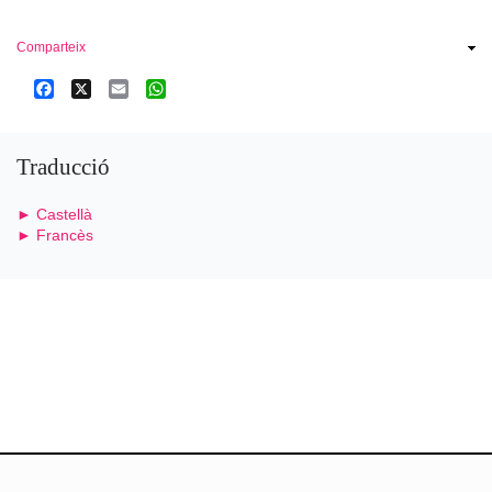
Comparteix
Facebook
X
Email
WhatsApp
Traducció
► Castellà
► Francès