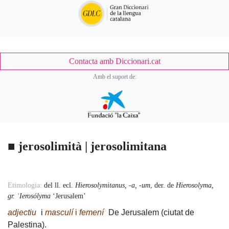
Contacta amb Diccionari.cat
Amb el suport de:
■
jerosolimità | jerosolimitana
Accessory
Etimologia:
del ll. ecl.
Hierosolymitanus, -a, -um
, der. de
Hierosolyma,
gr.
ʾIerosólyma
‘Jerusalem’
Body
adjectiu
i
masculí
i
femení
De Jerusalem (ciutat de
Palestina).