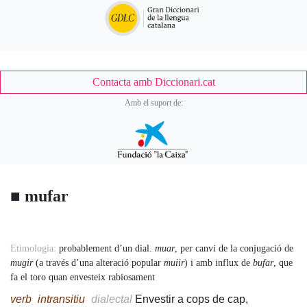
Contacta amb Diccionari.cat
Amb el suport de:
■
mufar
Accessory
Etimologia:
probablement d’un dial.
muar
, per canvi de la conjugació de
mugir
(a través d’una alteració popular
muiir
) i amb influx de
bufar
, que
fa el toro quan envesteix rabiosament
Body
verb
intransitiu
dialectal
Envestir a cops de cap,