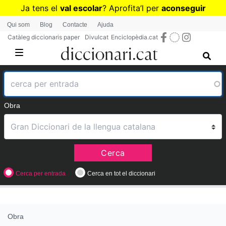
Vés
Ja tens el
val escolar
? Aprofita
’
l per
aconseguir
al
diccionaris per a Primària o Secundària
Qui som
Blog
Contacte
Ajuda
contingut
Catàleg diccionaris paper
Divulcat
Enciclopèdia.cat
Obra
Cerca
Cerca per entrada
Cerca en tot el diccionari
Obra