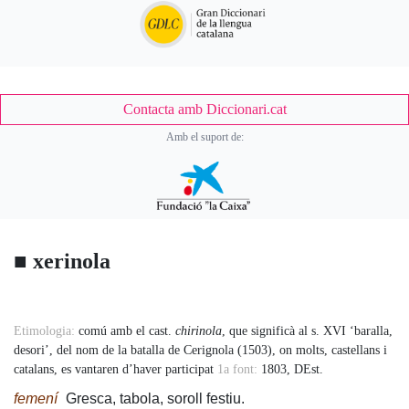
Contacta amb Diccionari.cat
Amb el suport de:
■
xerinola
Accessory
Etimologia:
comú amb el cast.
chirinola
, que significà al s. XVI ‘baralla,
desori’, del nom de la batalla de Cerignola (1503), on molts, castellans i
catalans, es vantaren d’haver participat
1a font:
1803, DEst.
Body
femení
Gresca, tabola, soroll festiu.