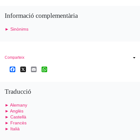
Informació complementària
► Sinònims
Comparteix
Facebook
X
Email
WhatsApp
Traducció
► Alemany
► Anglès
► Castellà
► Francès
► Italià