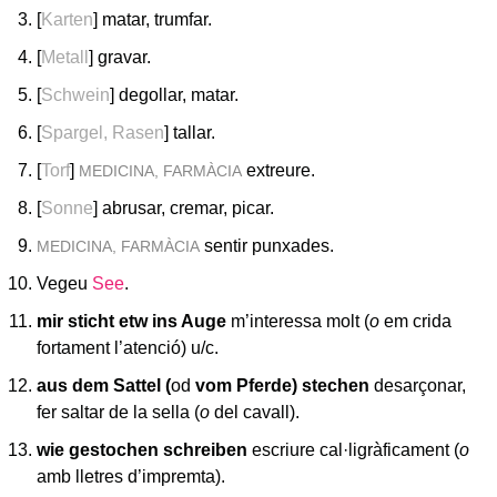
[
Karten
] matar, trumfar.
[
Metall
] gravar.
[
Schwein
] degollar, matar.
[
Spargel, Rasen
] tallar.
[
Torf
]
extreure.
MEDICINA, FARMÀCIA
[
Sonne
] abrusar, cremar, picar.
sentir punxades.
MEDICINA, FARMÀCIA
Vegeu
See
.
mir sticht etw ins Auge
m’interessa molt (
o
em crida
fortament l’atenció) u/c.
aus dem Sattel (
od
vom Pferde) stechen
desarçonar,
fer saltar de la sella (
o
del cavall).
wie gestochen schreiben
escriure cal·ligràficament (
o
amb lletres d’impremta).