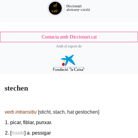
Contacta amb Diccionari.cat
Amb el suport de:
stechen
verb intransitiu
[sticht, stach, hat gestochen]
picar, fiblar, punxar.
[
Insekt
]
a.
pessigar