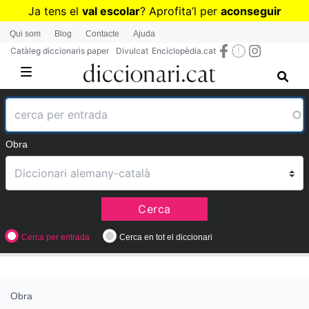
Vés
Ja tens el
val escolar
? Aprofita
’
l per
aconseguir
al
diccionaris per a Primària o Secundària
Qui som
Blog
Contacte
Ajuda
contingut
Catàleg diccionaris paper
Divulcat
Enciclopèdia.cat
Obra
Cerca
Cerca per entrada
Cerca en tot el diccionari
Obra