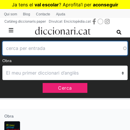
Vés
Ja tens el
val escolar
? Aprofita
’
l per
aconseguir
al
diccionaris per a Primària o Secundària
Qui som
Blog
Contacte
Ajuda
contingut
Catàleg diccionaris paper
Divulcat
Enciclopèdia.cat
Obra
Cerca
Obra