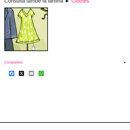
Consulta també la làmina ►
Clothes
Comparteix
Facebook
X
Email
WhatsApp