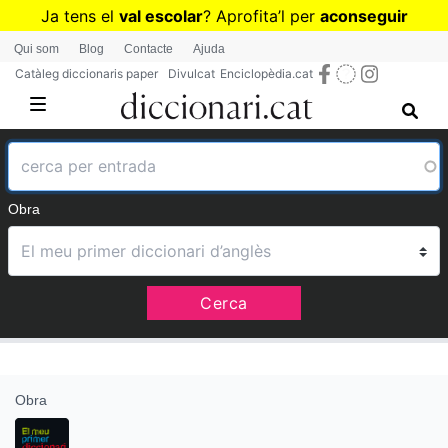
Vés
Ja tens el
val escolar
? Aprofita
’
l per
aconseguir
al
diccionaris per a Primària o Secundària
Qui som
Blog
Contacte
Ajuda
contingut
Catàleg diccionaris paper
Divulcat
Enciclopèdia.cat
Obra
Cerca
Obra