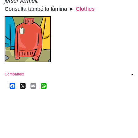
jersei vermell.
Consulta també la làmina ►
Clothes
Comparteix
Facebook
X
Email
WhatsApp