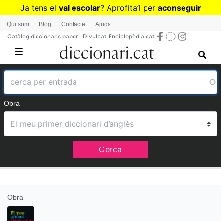
Vés
Ja tens el
val escolar
? Aprofita
’
l per
aconseguir
al
diccionaris per a Primària o Secundària
Qui som
Blog
Contacte
Ajuda
contingut
Catàleg diccionaris paper
Divulcat
Enciclopèdia.cat
Obra
Cerca
Obra