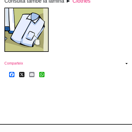
Consulta també la làmina ►
Clothes
Comparteix
Facebook
X
Email
WhatsApp