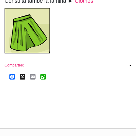
Consulta també la làmina ►
Clothes
Comparteix
Facebook
X
Email
WhatsApp