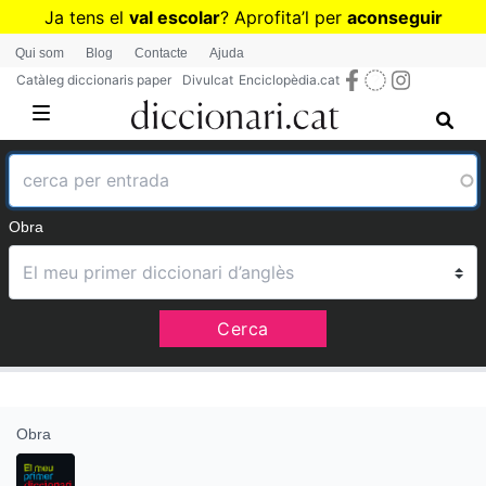
Vés
Ja tens el
val escolar
? Aprofita
’
l per
aconseguir
al
diccionaris per a Primària o Secundària
Qui som
Blog
Contacte
Ajuda
contingut
Catàleg diccionaris paper
Divulcat
Enciclopèdia.cat
Obra
Cerca
Obra