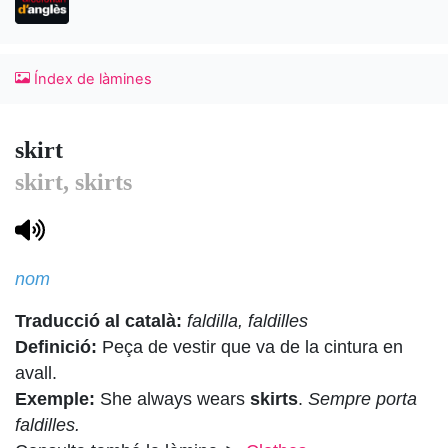
Índex de làmines
skirt
skirt, skirts
nom
Traducció al català:
faldilla, faldilles
Definició:
Peça de vestir que va de la cintura en
avall.
Exemple:
She always wears
skirts
.
Sempre porta
faldilles.