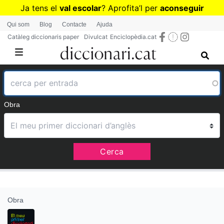
Vés
Ja tens el
val escolar
? Aprofita
’
l per
aconseguir
al
diccionaris per a Primària o Secundària
Qui som
Blog
Contacte
Ajuda
contingut
Catàleg diccionaris paper
Divulcat
Enciclopèdia.cat
Obra
Cerca
Obra