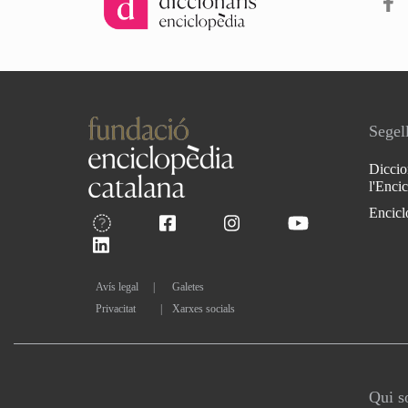
Segell
Diccio
l'Enci
Encicl
Avís legal
Galetes
Privacitat
|
Xarxes socials
Qui 