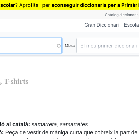
Vés
escolar
? Aprofita
’
l per
aconseguir diccionaris per a Primàr
al
Catàleg diccionaris
contingut
Escola
Gran Diccionari
Obra
t
, T-shirts
ó al català:
samarreta, samarretes
ó:
Peça de vestir de màniga curta que cobreix la part de 