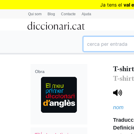
Ja tens el
val 
Qui som
Blog
Contacte
Ajuda
T-shir
Obra
T-shirt
nom
Traducci
Definici