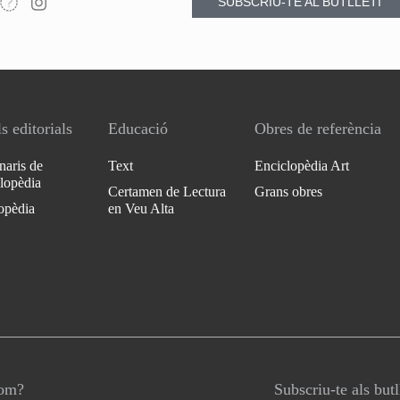
SUBSCRIU-TE AL BUTLLETÍ
s editorials
Educació
Obres de referència
naris de
Text
Enciclopèdia Art
clopèdia
Certamen de Lectura
Grans obres
opèdia
en Veu Alta
som?
Subscriu-te als butl