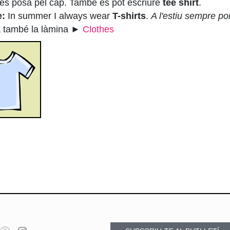
i es posa pel cap. També es pot escriure
tee shirt
.
e:
In summer I always wear
T-shirts
.
A l'estiu sempre po
a també la làmina ►
Clothes