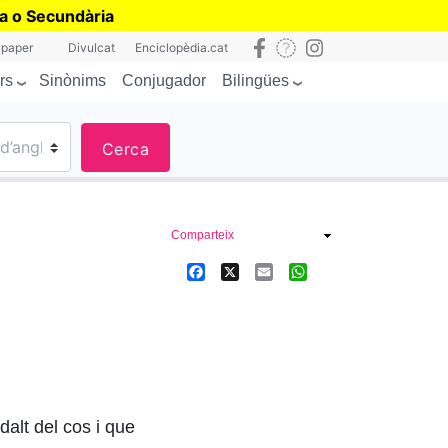
ia o Secundària
 paper
Divulcat
Enciclopèdia.cat
rs
Bilingües
Sinònims
Conjugador
Cerca
Comparteix
Facebook
X
Email
WhatsApp
dalt del cos i que