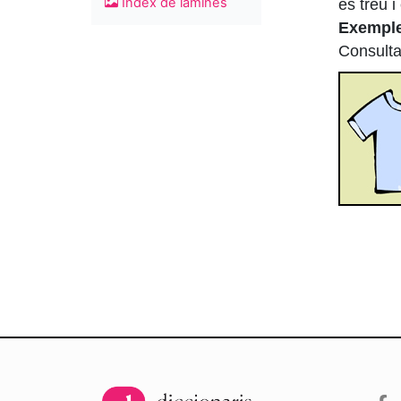
Índex de làmines
es treu 
Exempl
Consult