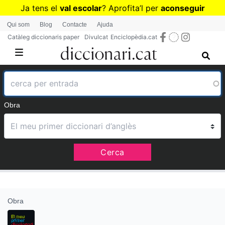
Vés
Ja tens el
val escolar
? Aprofita
’
l per
aconseguir
al
diccionaris per a Primària o Secundària
Qui som
Blog
Contacte
Ajuda
contingut
Catàleg diccionaris paper
Divulcat
Enciclopèdia.cat
Obra
Cerca
Obra