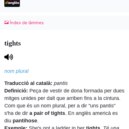
Índex de làmines
tights
nom plural
Traducció al català:
pantis
Definició:
Peça de vestir de dona formada per dues
mitges unides per dalt que arriben fins a la cintura.
Com que és un nom plural, per a dir "uns pantis"
s'ha de dir
a pair of tights
. En anglès americà es
diu
pantihose
.
Exemple:
She's got a ladder in her
tights
.
Té una