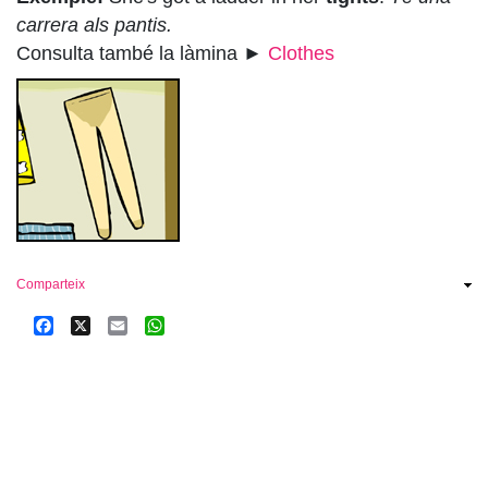
carrera als pantis.
Consulta també la làmina ►
Clothes
Comparteix
Facebook
X
Email
WhatsApp