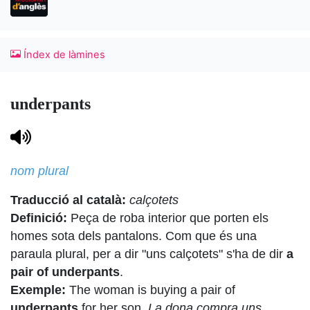
Índex de làmines
underpants
nom plural
Traducció al català:
calçotets
Definició:
Peça de roba interior que porten els
homes sota dels pantalons. Com que és una
paraula plural, per a dir "uns calçotets" s'ha de dir
a
pair of underpants
.
Exemple:
The woman is buying a pair of
underpants
for her son.
La dona compra uns