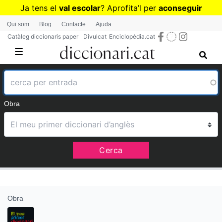
Vés
Ja tens el
val escolar
? Aprofita
’
l per
aconseguir
al
diccionaris per a Primària o Secundària
Qui som
Blog
Contacte
Ajuda
contingut
Catàleg diccionaris paper
Divulcat
Enciclopèdia.cat
Obra
Cerca
Obra