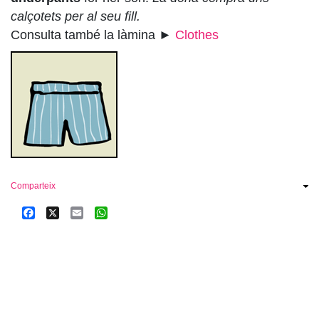
calçotets per al seu fill.
Consulta també la làmina ►
Clothes
Comparteix
Facebook
X
Email
WhatsApp