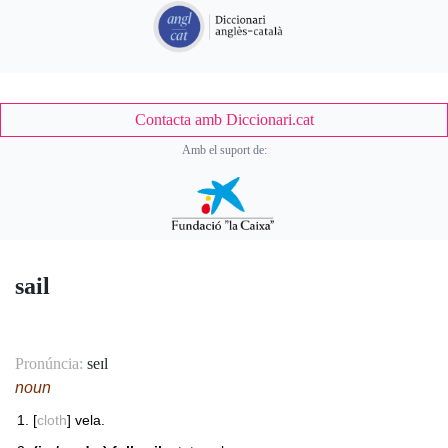
Contacta amb Diccionari.cat
Amb el suport de:
sail
Pronúncia:
seɪl
noun
[
cloth
] vela.