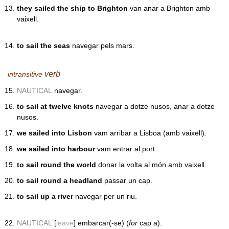
they sailed the ship to Brighton
van anar a Brighton amb
vaixell.
to sail the seas
navegar pels mars.
verb
intransitive
NAUTICAL
navegar.
to sail at twelve knots
navegar a dotze nusos, anar a dotze
nusos.
we sailed into Lisbon
vam arribar a Lisboa (amb vaixell).
we sailed into harbour
vam entrar al port.
to sail round the world
donar la volta al món amb vaixell.
to sail round a headland
passar un cap.
to sail up a river
navegar per un riu.
NAUTICAL
[
leave
] embarcar(-se) (
for
cap a).