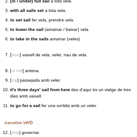
(in / under) full sail
a tota vela.
with all sails set
a tota vela.
to set sail
fer vela, prendre vela.
to lower the sail
(amainar / baixar) vela.
to take in the sails
amainar (veles).
[
boat
] vaixell de vela, veler, nau de vela.
[
of mill
] antena.
[
trip
] passejada amb veler.
it's three days' sail from here
des d'aquí és un viatge de tres
dies amb vaixell.
to go for a sail
fer una sortida amb un veler.
verb
transitive
[
ship
] governar.