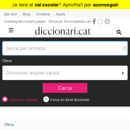
Vés
Ja tens el
val escolar
? Aprofita
’
l per
aconseguir
al
diccionaris per a Primària o Secundària
Qui som
Blog
Contacte
Ajuda
contingut
Catàleg diccionaris paper
Divulcat
Enciclopèdia.cat
Obra
Cerca
Cerca per entrada
Cerca en tot el diccionari
Obra