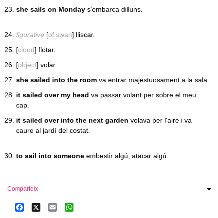
she sails on Monday
s'embarca dilluns.
figurative
[
of swan
] lliscar.
[
cloud
] flotar.
[
object
] volar.
she sailed into the room
va entrar majestuosament a la sala.
it sailed over my head
va passar volant per sobre el meu
cap.
it sailed over into the next garden
volava per l'aire i va
caure al jardí del costat.
to sail into someone
embestir algú, atacar algú.
Comparteix
Facebook
X
Email
WhatsApp