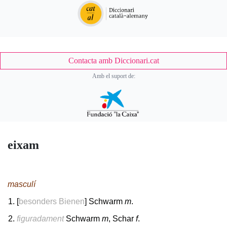
Contacta amb Diccionari.cat
Amb el suport de:
eixam
masculí
[
besonders Bienen
] Schwarm
m
.
figuradament
Schwarm
m
, Schar
f
.