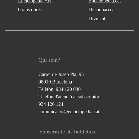
Enciclopèdia Art
Enciclopèdia.cat
Grans obres
Diccionari.cat
Divulcat
Qui som?
Carrer de Josep Pla, 95
08019 Barcelona
Telèfon: 934 120 030
Telèfon d'atenció al subscriptor:
934 126 124
comunicacio@enciclopedia.cat
Subscriu-te als butlletins