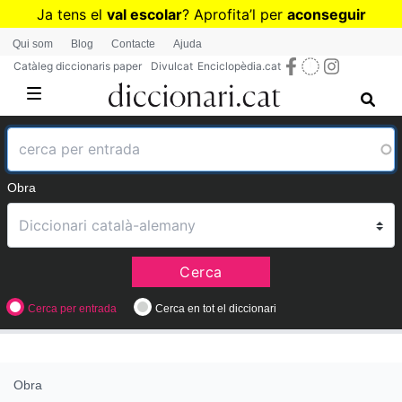
Vés
Ja tens el
val escolar
? Aprofita
’
l per
aconseguir
al
diccionaris per a Primària o Secundària
Qui som
Blog
Contacte
Ajuda
contingut
Catàleg diccionaris paper
Divulcat
Enciclopèdia.cat
Obra
Cerca
Cerca per entrada
Cerca en tot el diccionari
Obra