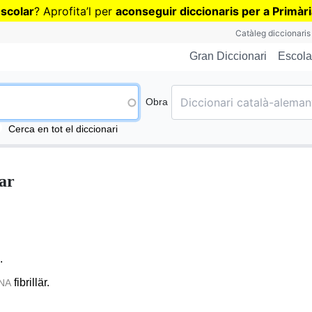
Vés
escolar
? Aprofita
’
l per
aconseguir diccionaris per a Primàr
al
Catàleg diccionaris
contingut
Escola
Gran Diccionari
Obra
Cerca en tot el diccionari
lar
.
fibrillär.
NA