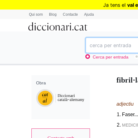
Ja tens el
val 
Qui som
Blog
Contacte
Ajuda
Cerca per entrada
fibril·
Obra
adjectiu
Faser...
MEDICI