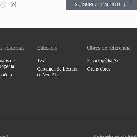
SUBSCRIU-TE AL BUTLLETÍ
s editorials
Educació
Obres de referència
naris de
Text
Enciclopèdia Art
clopèdia
Certamen de Lectura
Grans obres
opèdia
en Veu Alta
som?
Subscriu-te als butl