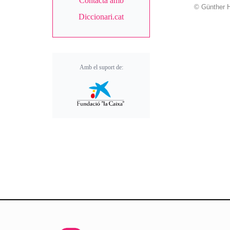
Contacta amb
© Günther H
Diccionari.cat
Amb el suport de: