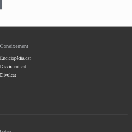
Coneixement
Enciclopèdia.cat
Diccionari.cat
Divulcat
letins