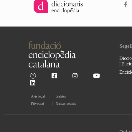
Segell
Diccio
l'Enci
Encicl
Avís legal
Galetes
Privacitat
|
Xarxes socials
Qui 