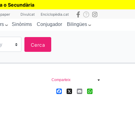
ia o Secundària
 paper
Divulcat
Enciclopèdia.cat
rs
Bilingües
Sinònims
Conjugador
Cerca
Comparteix
Facebook
X
Email
WhatsApp