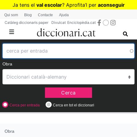
Vés
Ja tens el
val escolar
? Aprofita
’
l per
aconseguir
al
diccionaris per a Primària o Secundària
Qui som
Blog
Contacte
Ajuda
contingut
Catàleg diccionaris paper
Divulcat
Enciclopèdia.cat
Obra
Cerca
Cerca per entrada
Cerca en tot el diccionari
Obra