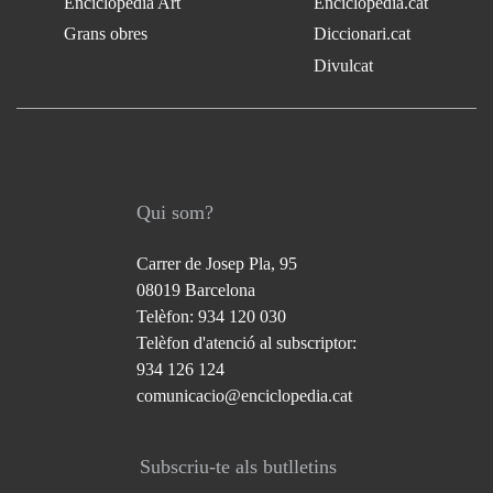
Enciclopèdia Art
Enciclopèdia.cat
Grans obres
Diccionari.cat
Divulcat
Qui som?
Carrer de Josep Pla, 95
08019 Barcelona
Telèfon: 934 120 030
Telèfon d'atenció al subscriptor:
934 126 124
comunicacio@enciclopedia.cat
Subscriu-te als butlletins