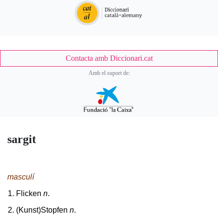
Contacta amb Diccionari.cat
Amb el suport de:
sargit
masculí
Flicken
n
.
(Kunst)Stopfen
n
.