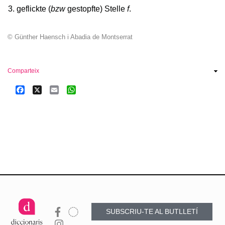
geflickte (
bzw
gestopfte) Stelle
f
.
© Günther Haensch i Abadia de Montserrat
Comparteix
Facebook
X
Email
WhatsApp
SUBSCRIU-TE AL BUTLLETÍ