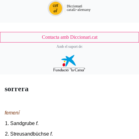
Contacta amb Diccionari.cat
Amb el suport de:
sorrera
femení
Sandgrube
f
.
Streusandbüchse
f
.