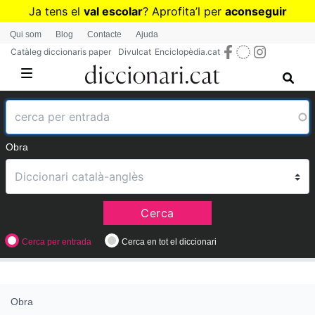
Vés
Ja tens el
val escolar
? Aprofita
’
l per
aconseguir
al
diccionaris per a Primària o Secundària
Qui som
Blog
Contacte
Ajuda
contingut
Catàleg diccionaris paper
Divulcat
Enciclopèdia.cat
Obra
Cerca
Cerca per entrada
Cerca en tot el diccionari
Obra