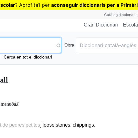
Vés
escolar
? Aprofita
’
l per
aconseguir diccionaris per a Primàr
al
Catàleg diccionaris
contingut
Escola
Gran Diccionari
Obra
Cerca en tot el diccionari
all
:
mənuðáʎ
t de pedres petites
] loose stones, chippings.