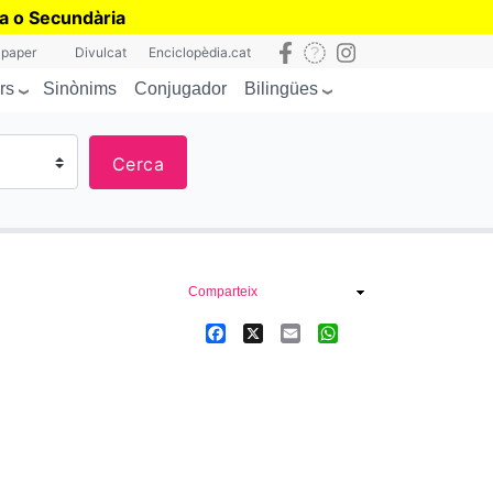
ia o Secundària
 paper
Divulcat
Enciclopèdia.cat
rs
Bilingües
Sinònims
Conjugador
Cerca
Comparteix
Facebook
X
Email
WhatsApp