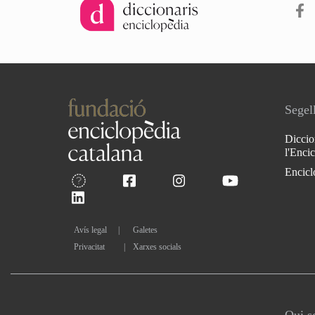
Segell
Diccio
l'Enci
Encicl
Avís legal
Galetes
Privacitat
|
Xarxes socials
Qui 