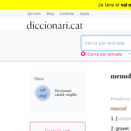
Ja tens el
val 
Qui som
Blog
Contacte
Ajuda
Cerca per entrada
menud
Obra
Pronúncia
masculí
[
conjun
gravel.