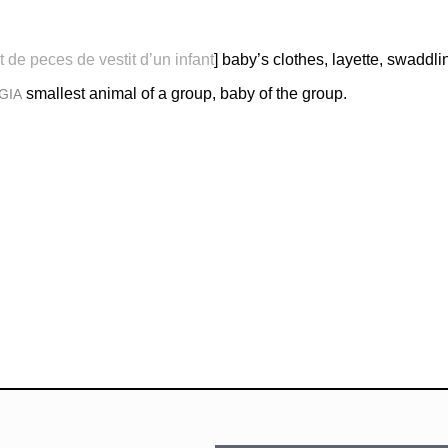
t de peces de vestit d’un infant
] baby’s clothes, layette, swaddli
smallest animal of a group, baby of the group.
GIA