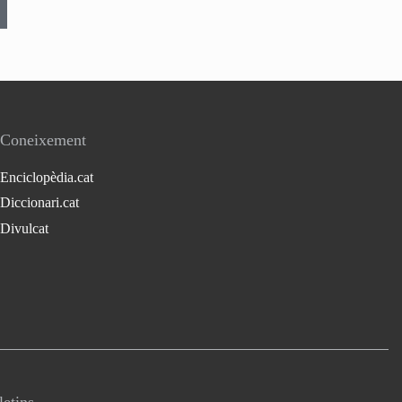
Coneixement
Enciclopèdia.cat
Diccionari.cat
Divulcat
letins