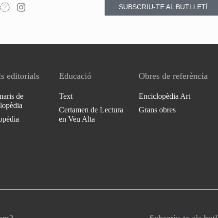
SUBSCRIU-TE AL BUTLLETÍ
s editorials
Educació
Obres de referència
naris de
Text
Enciclopèdia Art
clopèdia
Certamen de Lectura
Grans obres
opèdia
en Veu Alta
som?
Subscriu-te als butl