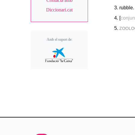
Contacta amb
rubble.
Diccionari.cat
[
conjun
ZOOLO
Amb el suport de: