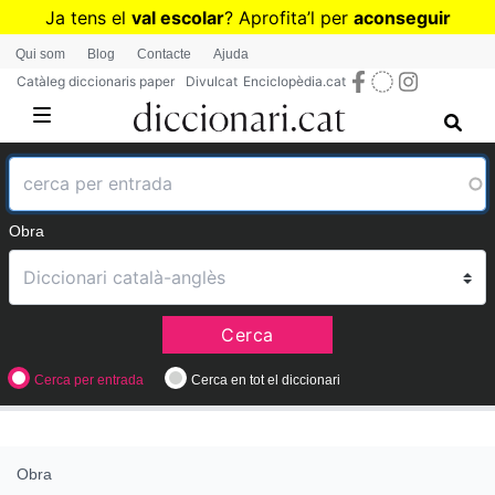
Vés
Ja tens el
val escolar
? Aprofita
’
l per
aconseguir
al
diccionaris per a Primària o Secundària
Qui som
Blog
Contacte
Ajuda
contingut
Catàleg diccionaris paper
Divulcat
Enciclopèdia.cat
Obra
Cerca
Cerca per entrada
Cerca en tot el diccionari
Obra