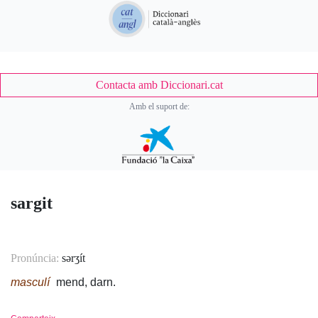
Contacta amb Diccionari.cat
Amb el suport de:
sargit
Pronúncia:
sərʒít
masculí
mend, darn.