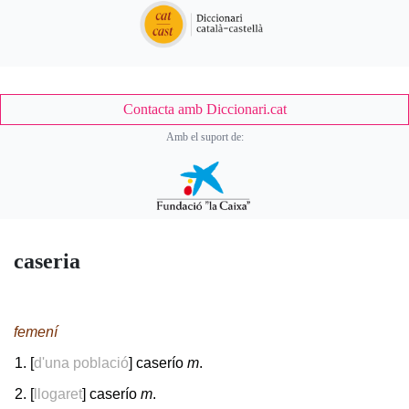
Contacta amb Diccionari.cat
Amb el suport de:
caseria
femení
[
d'una població
] caserío
m
.
[
llogaret
] caserío
m
.