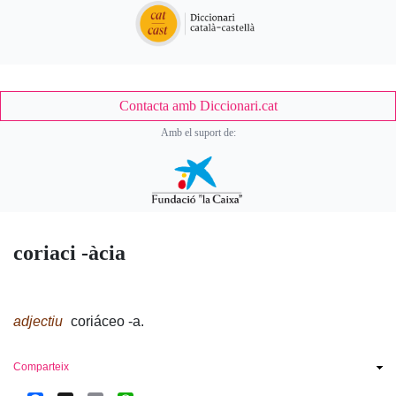
Contacta amb Diccionari.cat
Amb el suport de:
coriaci -àcia
adjectiu
coriáceo -a.
Comparteix