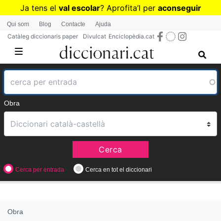
Vés
Ja tens el
val escolar
? Aprofita
’
l per
aconseguir
al
diccionaris per a Primària o Secundària
Qui som
Blog
Contacte
Ajuda
contingut
Catàleg diccionaris paper
Divulcat
Enciclopèdia.cat
Obra
Cerca
Cerca per entrada
Cerca en tot el diccionari
Obra