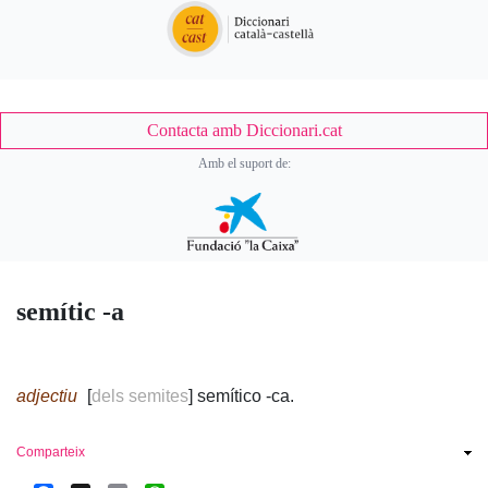
Contacta amb Diccionari.cat
Amb el suport de:
semític -a
adjectiu
[
dels semites
] semítico -ca.
Comparteix