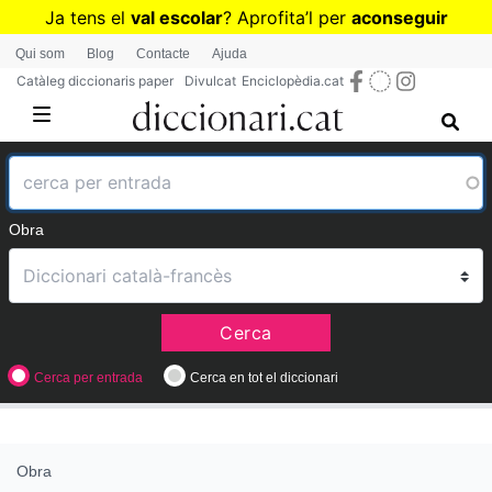
Vés
Ja tens el
val escolar
? Aprofita
’
l per
aconseguir
al
diccionaris per a Primària o Secundària
Qui som
Blog
Contacte
Ajuda
contingut
Catàleg diccionaris paper
Divulcat
Enciclopèdia.cat
Obra
Cerca
Cerca per entrada
Cerca en tot el diccionari
Obra