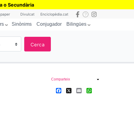
ia o Secundària
 paper
Divulcat
Enciclopèdia.cat
rs
Bilingües
Sinònims
Conjugador
Cerca
Comparteix
Facebook
X
Email
WhatsApp