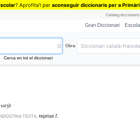
Vés
escolar
? Aprofita
’
l per
aconseguir diccionaris per a Primàr
al
Catàleg diccionaris
contingut
Escola
Gran Diccionari
Obra
Cerca en tot el diccionari
:
sərʒít
reprise
f
.
INDÚSTRIA TÈXTIL