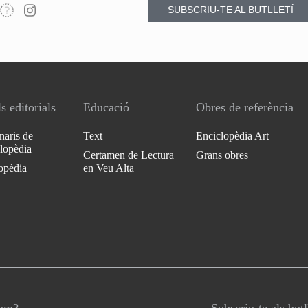
SUBSCRIU-TE AL BUTLLETÍ
s editorials
Educació
Obres de referència
naris de
Text
Enciclopèdia Art
clopèdia
Certamen de Lectura
Grans obres
opèdia
en Veu Alta
som?
Subscriu-te als butl