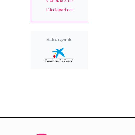
Contacta amb
Diccionari.cat
Amb el suport de: