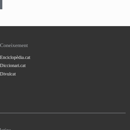
Coneixement
Enciclopèdia.cat
Diccionari.cat
Divulcat
letins