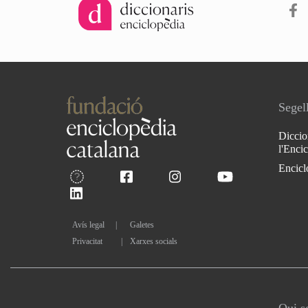
Segell
Diccio
l'Enci
Encicl
Avís legal
Galetes
Privacitat
|
Xarxes socials
Qui 