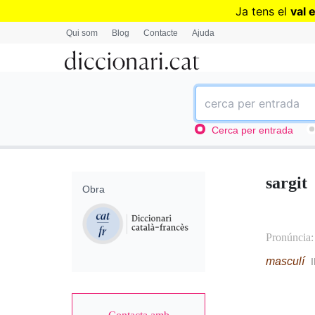
Ja tens el
val 
Qui som
Blog
Contacte
Ajuda
Cerca per entrada
sargit
Obra
Pronúncia
masculí