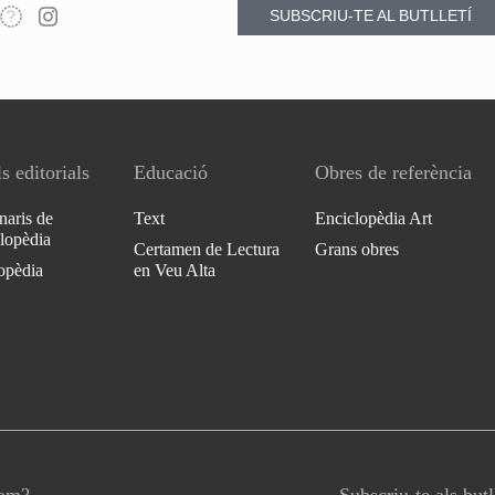
SUBSCRIU-TE AL BUTLLETÍ
s editorials
Educació
Obres de referència
naris de
Text
Enciclopèdia Art
clopèdia
Certamen de Lectura
Grans obres
opèdia
en Veu Alta
som?
Subscriu-te als butl