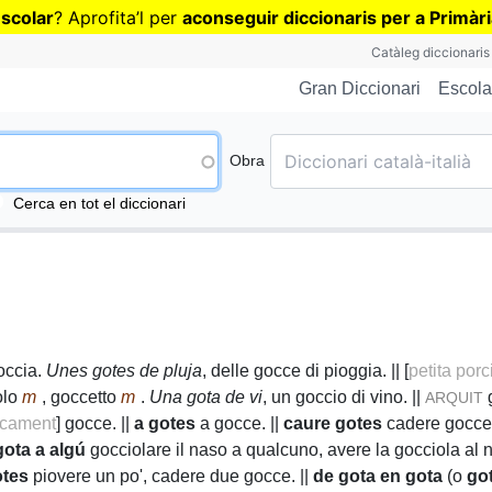
Vés
escolar
? Aprofita
’
l per
aconseguir diccionaris per a Primàr
al
Catàleg diccionaris
contingut
Escola
Gran Diccionari
Obra
Cerca en tot el diccionari
occia.
Unes gotes de pluja
, delle gocce di pioggia. || [
petita porc
olo
m
, goccetto
m
.
Una gota de vi
, un goccio di vino. ||
g
ARQUIT
cament
] gocce. ||
a gotes
a gocce. ||
caure gotes
cadere gocce, 
gota a algú
gocciolare il naso a qualcuno, avere la gocciola al n
otes
piovere un po', cadere due gocce. ||
de gota en gota
(o
go