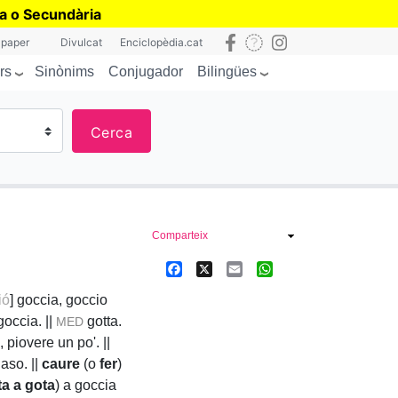
ia o Secundària
 paper
Divulcat
Enciclopèdia.cat
rs
Bilingües
Sinònims
Conjugador
Cerca
Comparteix
Facebook
X
Email
WhatsApp
ió
] goccia, goccio
occia. ||
gotta.
MED
piovere un po'. ||
aso. ||
caure
(o
fer
)
ta a gota
) a goccia