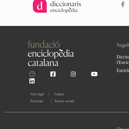
Segell
Diccio
l'Enci
Encicl
Avís legal
Galetes
Privacitat
|
Xarxes socials
Qui 