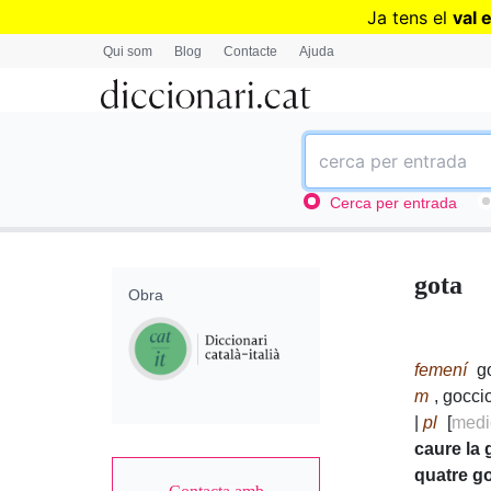
Ja tens el
val 
Qui som
Blog
Contacte
Ajuda
Cerca per entrada
gota
Obra
femení
g
m
, gocci
|
pl
[
medi
caure la 
quatre g