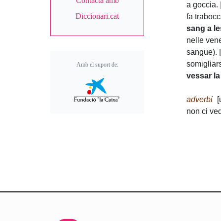
Contacta amb
a goccia. 
Diccionari.cat
fa trabocc
sang a l
nelle vene
sangue). 
somigliar
Amb el suport de:
vessar la
adverbi
[
non ci ved