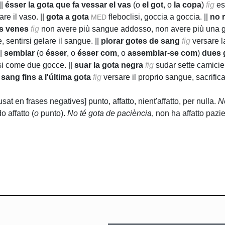
||
ésser la gota que fa vessar el vas
(o
el got
, o
la copa
)
fig
es
are il vaso. ||
gota a gota
fleboclisi, goccia a goccia. ||
no 
MED
es venes
fig
non avere più sangue addosso, non avere più una 
, sentirsi gelare il sangue. ||
plorar gotes de sang
fig
versare l
||
semblar
(o
ésser
, o
ésser com
, o
assemblar-se com
)
dues 
si come due gocce. ||
suar la gota negra
fig
sudar sette camicie,
 sang fins a l'última gota
fig
versare il proprio sangue, sacrifica
usat en frases negatives] punto, affatto, nient'affatto, per nulla.
N
o affatto (
o
punto).
No té gota de paciència
, non ha affatto pazi