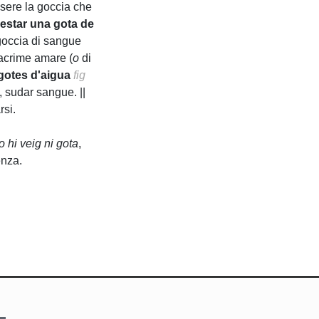
sere la goccia che
restar una gota de
goccia di sangue
acrime amare (
o
di
gotes d'aigua
fig
 sudar sangue. ||
rsi.
o hi veig ni gota
,
enza.