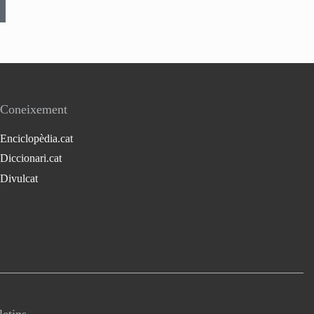
Coneixement
Enciclopèdia.cat
Diccionari.cat
Divulcat
letins