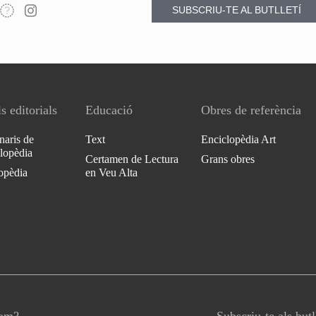
SUBSCRIU-TE AL BUTLLETÍ
s editorials
Educació
Obres de referència
naris de
Text
Enciclopèdia Art
clopèdia
Certamen de Lectura
Grans obres
opèdia
en Veu Alta
som?
Subscriu-te als butl