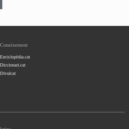
Coneixement
Enciclopèdia.cat
Diccionari.cat
Divulcat
letins