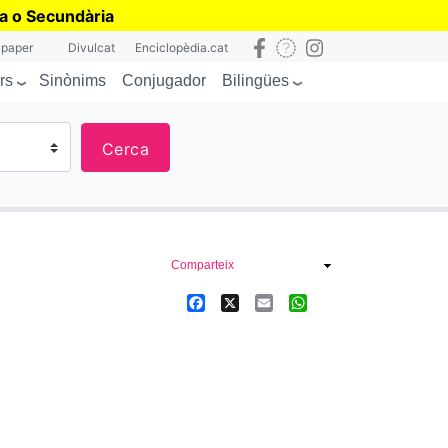
ia o Secundària
 paper
Divulcat
Enciclopèdia.cat
rs
Bilingües
Sinònims
Conjugador
Cerca
Comparteix
Facebook
X
Email
WhatsApp