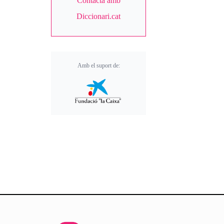
Contacta amb
Diccionari.cat
Amb el suport de: