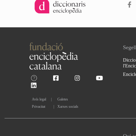
Segell
Diccio
l'Enci
Encicl
Avís legal
Galetes
Privacitat
|
Xarxes socials
Qui 