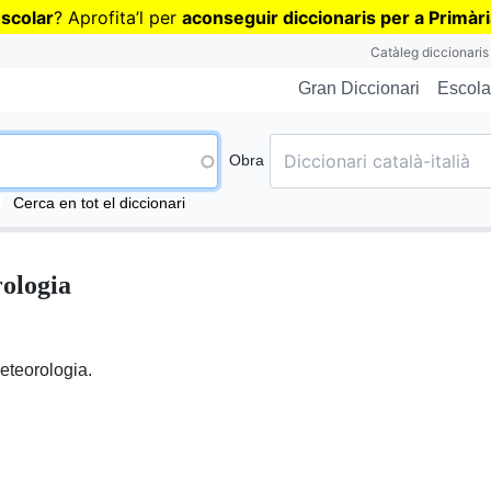
Vés
escolar
? Aprofita
’
l per
aconseguir diccionaris per a Primàr
al
Catàleg diccionaris
contingut
Escola
Gran Diccionari
Obra
Cerca en tot el diccionari
ologia
teorologia.