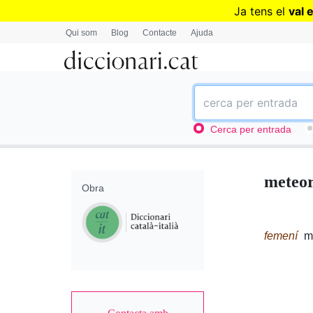
Ja tens el
val 
Qui som
Blog
Contacte
Ajuda
Cerca per entrada
meteor
Obra
femení
me