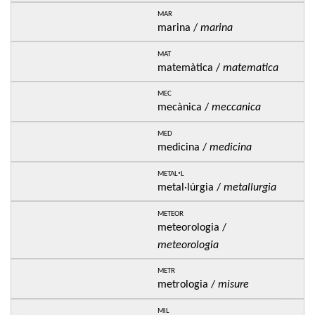
mar
marina /
marina
mat
matemàtica /
matematica
mec
mecànica /
meccanica
med
medicina /
medicina
metal·l
metal·lúrgia /
metallurgia
meteor
meteorologia /
meteorologia
metr
metrologia /
misure
mil