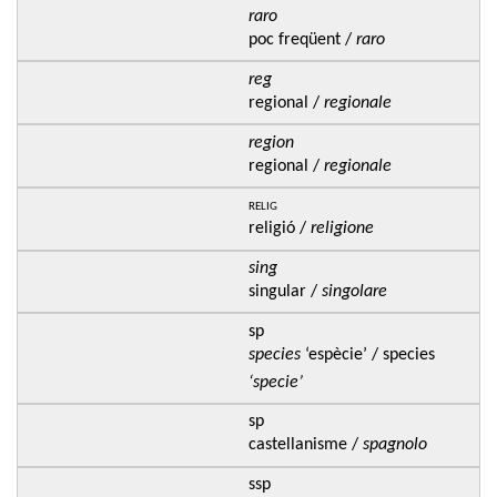
raro
poc freqüent /
raro
reg
regional /
regionale
region
regional /
regionale
relig
religió /
religione
sing
singular /
singolare
sp
species
‘espècie’ / species
‘specie’
sp
castellanisme /
spagnolo
ssp