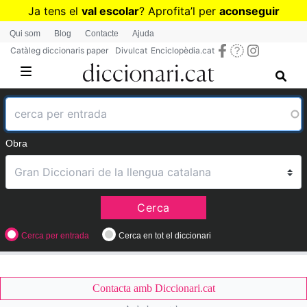
Skip
Ja tens el
val escolar
? Aprofita
’
l per
aconseguir
to
diccionaris per a Primària o Secundària
Qui som
Blog
Contacte
Ajuda
main
Catàleg diccionaris paper
Divulcat
Enciclopèdia.cat
content
Obra
Cerca
Cerca per entrada
Cerca en tot el diccionari
Contacta amb Diccionari.cat