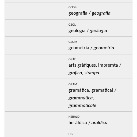
geog
geografia /
geografia
geol
geologia /
geologia
geom
geometria /
geometria
gràf
arts gràfiques, impremta /
grafica, stampa
gram
gramàtica, gramatical /
grammatica,
grammaticale
heràld
heràldica /
araldica
hist