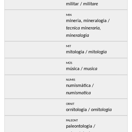
militar /
militare
min
mineria, mineralogia /
tecnica mineraria,
mineralogia
mit
mitologia /
mitologia
mús
música /
musica
numis
numismàtica /
numismatica
ornit
ornitologia /
ornitologia
paleont
paleontologia /