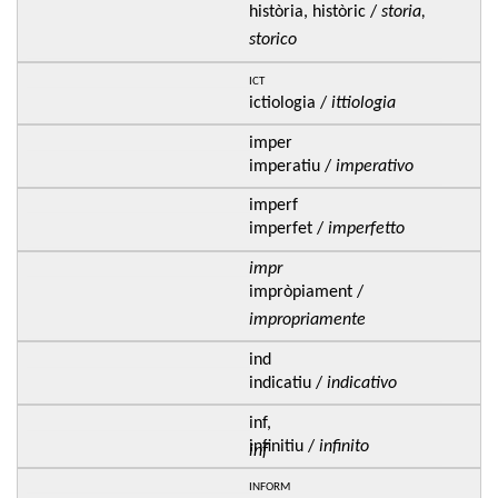
història, històric /
storia,
storico
ict
ictiologia /
ittiologia
imper
imperatiu /
imperativo
imperf
imperfet /
imperfetto
impr
impròpiament /
impropriamente
ind
indicatiu /
indicativo
inf,
infinitiu /
infinito
inf
inform