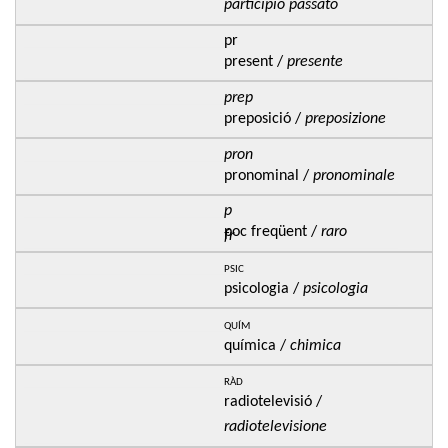
participio passato
pr
present /
presente
prep
preposició /
preposizione
pron
pronominal /
pronominale
p
poc freqüent /
raro
fr
psic
psicologia /
psicologia
quím
química /
chimica
ràd
radiotelevisió /
radiotelevisione