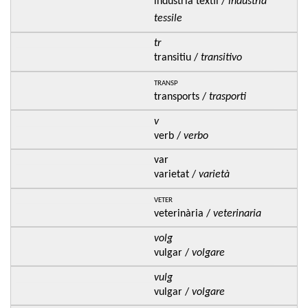
indústria tèxtil /
industria
tessile
tr
transitiu /
transitivo
transp
transports /
trasporti
v
verb /
verbo
var
varietat /
varietà
veter
veterinària /
veterinaria
volg
vulgar /
volgare
vulg
vulgar /
volgare