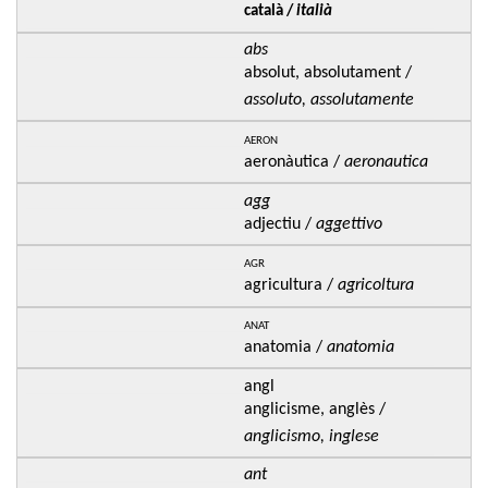
català /
italià
abs
absolut, absolutament /
assoluto, assolutamente
aeron
aeronàutica /
aeronautica
agg
adjectiu /
aggettivo
agr
agricultura /
agricoltura
anat
anatomia /
anatomia
angl
anglicisme, anglès /
anglicismo, inglese
ant