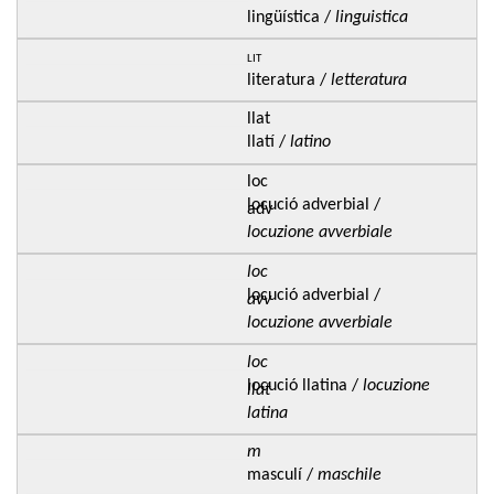
lingüística /
linguistica
lit
literatura /
letteratura
llat
llatí /
latino
loc
locució adverbial /
adv
locuzione avverbiale
loc
locució adverbial /
avv
locuzione avverbiale
loc
locució llatina /
locuzione
llat
latina
m
masculí /
maschile