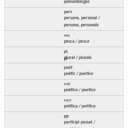
paleontologia
pers
persona, personal /
persona, personale
pesc
pesca /
pesca
pl
,
plural /
plurale
pl
poèt
poètic /
poetico
poèt
poètica /
poetica
polít
política /
politica
pp
participi passat /