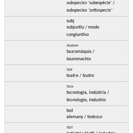
subspecies
‘subespècie’ /
subspecies
‘sottospecie’
subj
subjuntiu /
modo
congiuntivo
taurom
tauromàquia /
tauromachia
teat
teatre /
teatro
tecn
tecnologia, indústria /
tecnologia, industria
ted
alemany /
tedesco
tèxt