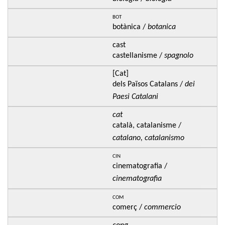
bot
botànica /
botanica
cast
castellanisme /
spagnolo
[Cat]
dels Països Catalans /
dei
Paesi Catalani
cat
català, catalanisme /
catalano, catalanismo
cin
cinematografia /
cinematografia
com
comerç /
commercio