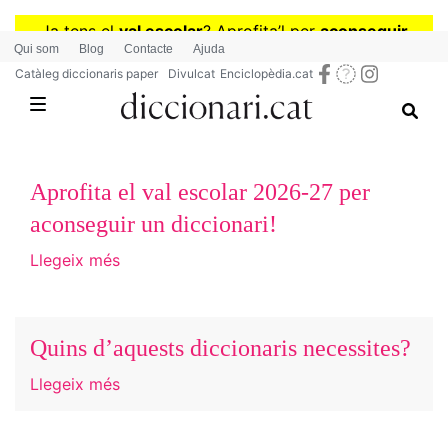
Vés
Ja tens el
val escolar
? Aprofita
’
l per
aconseguir
al
Qui som
Blog
Contacte
Ajuda
diccionaris per a Primària o Secundària
contingut
Catàleg diccionaris paper
Divulcat
Enciclopèdia.cat
Aprofita el val escolar 2026-27 per
aconseguir un diccionari!
Llegeix més
Quins d’aquests diccionaris necessites?
Llegeix més