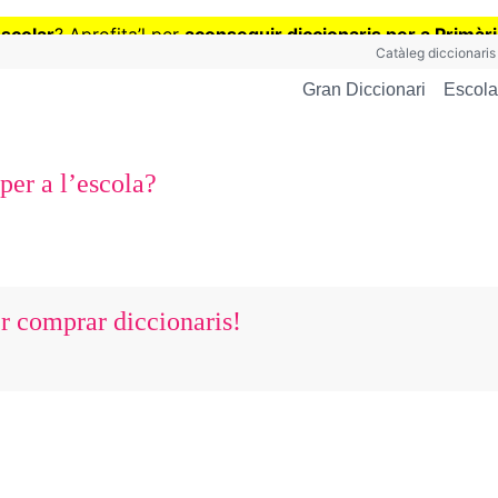
Vés
escolar
? Aprofita
’
l per
aconseguir diccionaris per a Primàr
al
Catàleg diccionaris
contingut
Escola
Gran Diccionari
per a l’escola?
er comprar diccionaris!