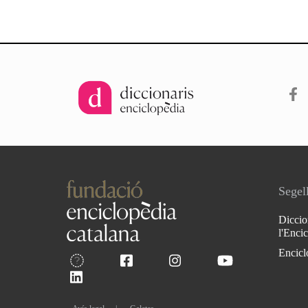
Segell
Diccio
l'Enci
Encicl