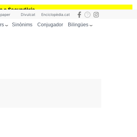
ia o Secundària
 paper
Divulcat
Enciclopèdia.cat
rs
Bilingües
Sinònims
Conjugador