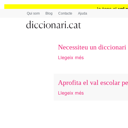
Ja tens el
val 
Qui som
Blog
Contacte
Ajuda
Necessiteu un diccionari 
Llegeix més
Aprofita el val escolar p
Llegeix més