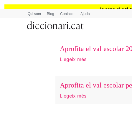
Ja tens el
val 
Qui som
Blog
Contacte
Ajuda
Aprofita el val escolar 2
Llegeix més
Aprofita el val escolar p
Llegeix més