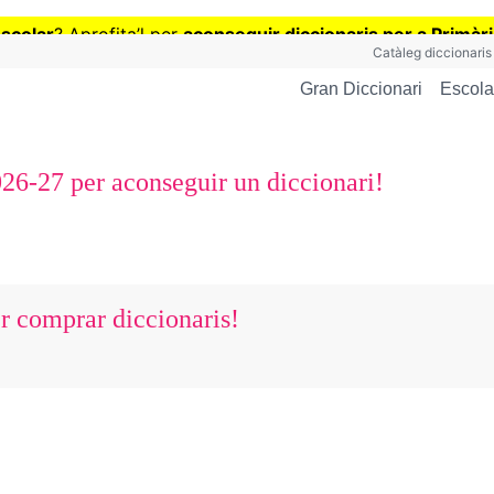
Vés
escolar
? Aprofita
’
l per
aconseguir diccionaris per a Primàr
al
Catàleg diccionaris
contingut
Escola
Gran Diccionari
026-27 per aconseguir un diccionari!
er comprar diccionaris!