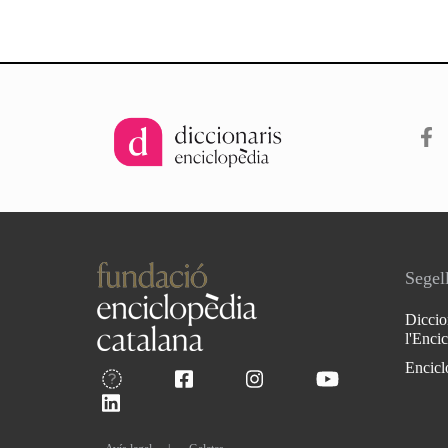
Segell
Diccio
l'Enci
Encicl