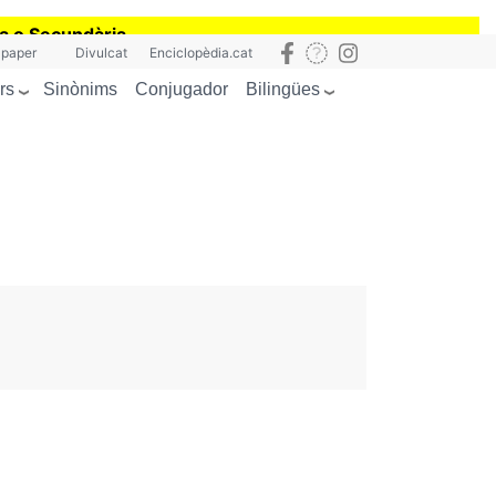
ia o Secundària
 paper
Divulcat
Enciclopèdia.cat
rs
Bilingües
Sinònims
Conjugador