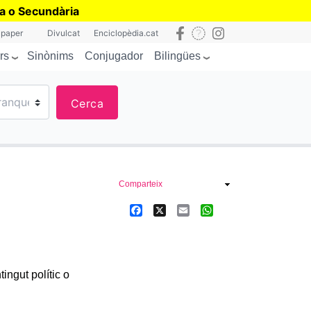
ia o Secundària
 paper
Divulcat
Enciclopèdia.cat
rs
Bilingües
Sinònims
Conjugador
Cerca
Comparteix
Facebook
X
Email
WhatsApp
ingut polític o