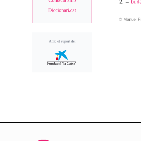
Contacta amb
→
burl
Diccionari.cat
© Manuel F
Amb el suport de: