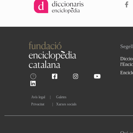
Segell
Diccio
l'Enci
Encicl
Avís legal
Galetes
Privacitat
|
Xarxes socials
Qui 