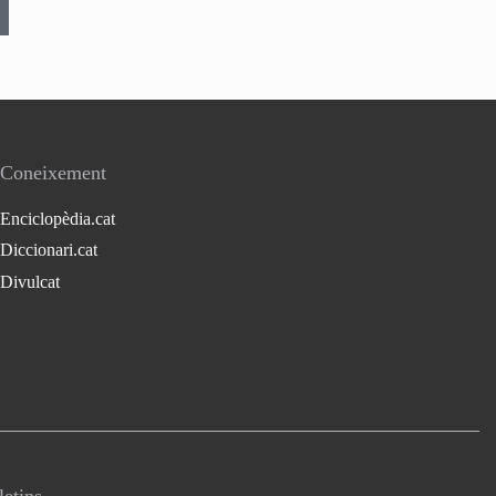
Coneixement
Enciclopèdia.cat
Diccionari.cat
Divulcat
letins