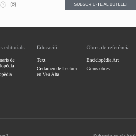
SUBSCRIU-TE AL BUTLLETÍ
s editorials
Educació
Obres de referència
naris de
Text
Enciclopèdia Art
clopèdia
Certamen de Lectura
Grans obres
opèdia
en Veu Alta
som?
Subscriu-te als butl