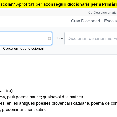
Vés
escolar
? Aprofita
’
l per
aconseguir diccionaris per a Primàr
al
Catàleg diccionaris
contingut
Escola
Gran Diccionari
Obra
Cerca en tot el diccionari
atírica)
ama
, petit poema satíric; qualsevol dita satírica.
tès
, en les antigues poesies provençal i catalana, poema de cont
s, predominantment satíric.