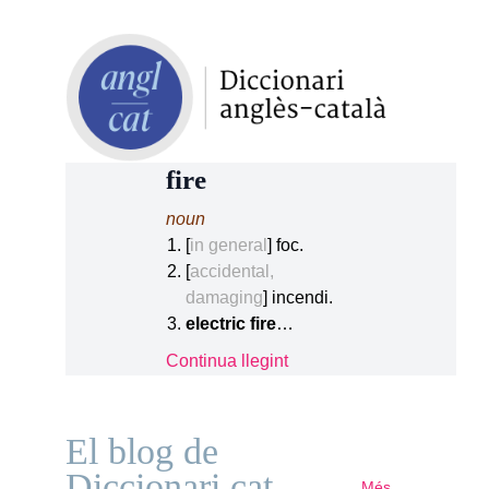
fire
noun
[
in general
] foc.
[
accidental,
damaging
] incendi.
electric fire
…
Continua llegint
El blog de
Diccionari.cat
Més