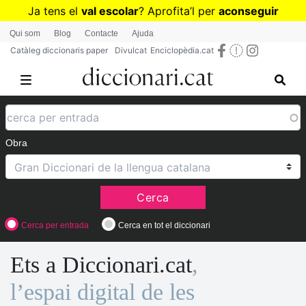
Vés
Ja tens el
val escolar
? Aprofita
’
l per
aconseguir
al
diccionaris per a Primària o Secundària
Qui som
Blog
Contacte
Ajuda
contingut
Catàleg diccionaris paper
Divulcat
Enciclopèdia.cat
Obra
Cerca
Cerca per entrada
Cerca en tot el diccionari
Ets a Diccionari.cat
,
l’espai digital de les