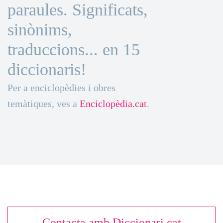
paraules. Significats,
sinònims,
traduccions... en 15
diccionaris!
Per a enciclopèdies i obres
temàtiques, ves a
Enciclopèdia.cat
.
Contacta amb Diccionari.cat