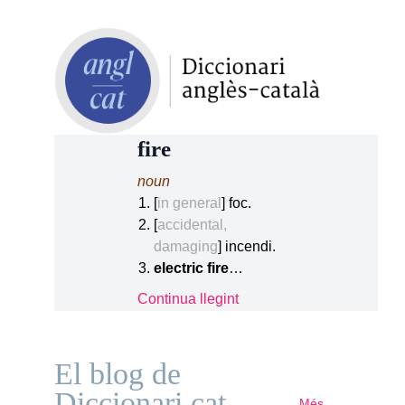
fire
noun
[
in general
] foc.
[
accidental,
damaging
] incendi.
electric fire
…
Continua llegint
El blog de
Diccionari.cat
Més