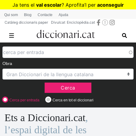
Vés
Ja tens el
val escolar
? Aprofita
’
l per
aconseguir
al
diccionaris per a Primària o Secundària
Qui som
Blog
Contacte
Ajuda
contingut
Catàleg diccionaris paper
Divulcat
Enciclopèdia.cat
Obra
Cerca
Cerca per entrada
Cerca en tot el diccionari
Ets a Diccionari.cat
,
l’espai digital de les