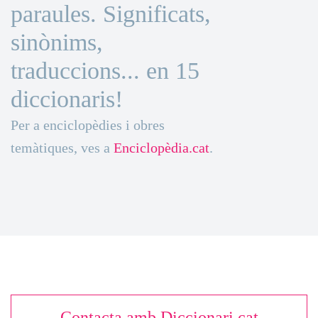
paraules. Significats,
sinònims,
traduccions... en 15
diccionaris!
Per a enciclopèdies i obres
temàtiques, ves a
Enciclopèdia.cat
.
Contacta amb Diccionari.cat