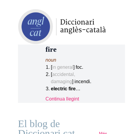
fire
noun
[
in general
] foc.
[
accidental,
damaging
] incendi.
electric fire
…
Continua llegint
El blog de
Diccionari.cat
Més