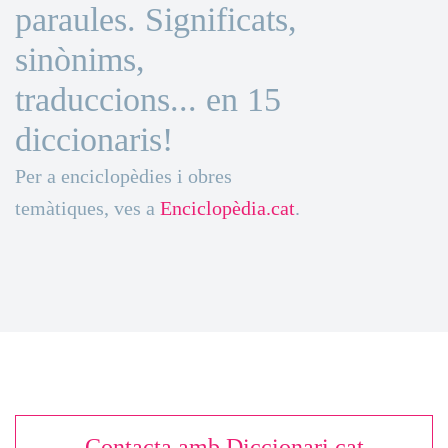
paraules. Significats,
sinònims,
traduccions... en 15
diccionaris!
Per a enciclopèdies i obres
temàtiques, ves a
Enciclopèdia.cat
.
Contacta amb Diccionari.cat