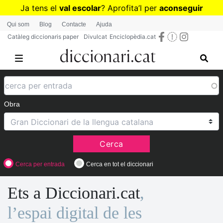
Vés
Ja tens el
val escolar
? Aprofita
’
l per
aconseguir
al
diccionaris per a Primària o Secundària
Qui som
Blog
Contacte
Ajuda
contingut
Catàleg diccionaris paper
Divulcat
Enciclopèdia.cat
Obra
Cerca
Cerca per entrada
Cerca en tot el diccionari
Ets a Diccionari.cat
,
l’espai digital de les