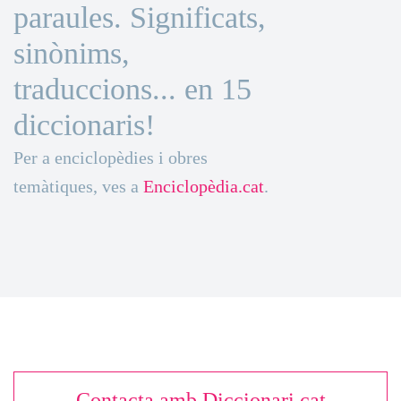
paraules. Significats,
sinònims,
traduccions... en 15
diccionaris!
Per a enciclopèdies i obres
temàtiques, ves a
Enciclopèdia.cat
.
Contacta amb Diccionari.cat