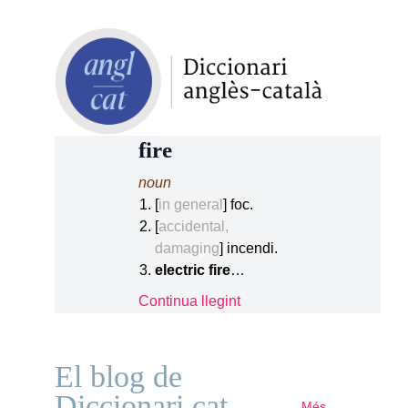
fire
noun
[
in general
] foc.
[
accidental,
damaging
] incendi.
electric fire
…
Continua llegint
El blog de
Diccionari.cat
Més