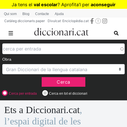
Vés
Ja tens el
val escolar
? Aprofita
’
l per
aconseguir
al
diccionaris per a Primària o Secundària
Qui som
Blog
Contacte
Ajuda
contingut
Catàleg diccionaris paper
Divulcat
Enciclopèdia.cat
Obra
Cerca
Cerca per entrada
Cerca en tot el diccionari
Ets a Diccionari.cat
,
l’espai digital de les