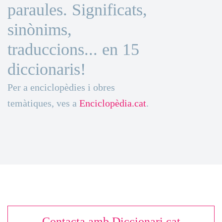
paraules. Significats,
sinònims,
traduccions... en 15
diccionaris!
Per a enciclopèdies i obres
temàtiques, ves a
Enciclopèdia.cat
.
Contacta amb Diccionari.cat