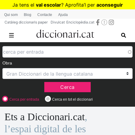
Vés
Ja tens el
val escolar
? Aprofita
’
l per
aconseguir
al
diccionaris per a Primària o Secundària
Qui som
Blog
Contacte
Ajuda
contingut
Catàleg diccionaris paper
Divulcat
Enciclopèdia.cat
Obra
Cerca
Cerca per entrada
Cerca en tot el diccionari
Ets a Diccionari.cat
,
l’espai digital de les