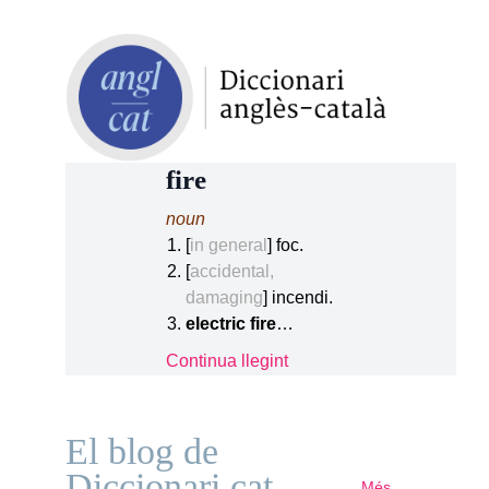
fire
noun
[
in general
] foc.
[
accidental,
damaging
] incendi.
electric fire
…
Continua llegint
El blog de
Diccionari.cat
Més