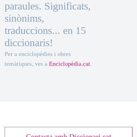
paraules. Significats,
sinònims,
traduccions... en 15
diccionaris!
Per a enciclopèdies i obres
temàtiques, ves a
Enciclopèdia.cat
.
Contacta amb Diccionari.cat