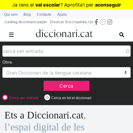
Vés
Ja tens el
val escolar
? Aprofita
’
l per
aconseguir
al
diccionaris per a Primària o Secundària
Qui som
Blog
Contacte
Ajuda
contingut
Catàleg diccionaris paper
Divulcat
Enciclopèdia.cat
Obra
Cerca
Cerca per entrada
Cerca en tot el diccionari
Ets a Diccionari.cat
,
l’espai digital de les