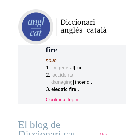
fire
noun
[
in general
] foc.
[
accidental,
damaging
] incendi.
electric fire
…
Continua llegint
El blog de
Diccionari.cat
Més