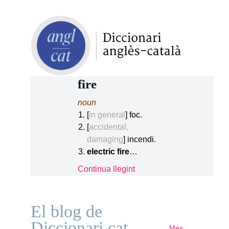
fire
noun
[
in general
] foc.
[
accidental,
damaging
] incendi.
electric fire
…
Continua llegint
El blog de
Diccionari.cat
Més