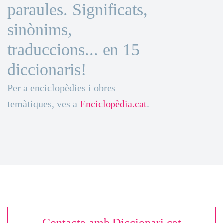
paraules. Significats,
sinònims,
traduccions... en 15
diccionaris!
Per a enciclopèdies i obres
temàtiques, ves a
Enciclopèdia.cat
.
Contacta amb Diccionari.cat