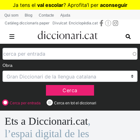
Vés
Ja tens el
val escolar
? Aprofita
’
l per
aconseguir
al
diccionaris per a Primària o Secundària
Qui som
Blog
Contacte
Ajuda
contingut
Catàleg diccionaris paper
Divulcat
Enciclopèdia.cat
Obra
Cerca
Cerca per entrada
Cerca en tot el diccionari
Ets a Diccionari.cat
,
l’espai digital de les