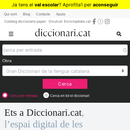
Vés
Ja tens el
val escolar
? Aprofita
’
l per
aconseguir
al
diccionaris per a Primària o Secundària
Qui som
Blog
Contacte
Ajuda
contingut
Catàleg diccionaris paper
Divulcat
Enciclopèdia.cat
Obra
Cerca
Cerca per entrada
Cerca en tot el diccionari
Ets a Diccionari.cat
,
l’espai digital de les