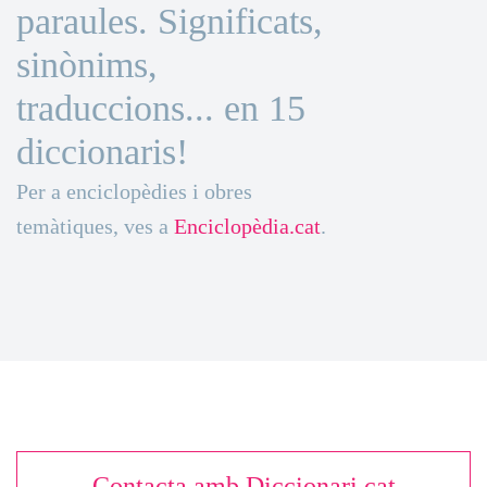
paraules. Significats,
sinònims,
traduccions... en 15
diccionaris!
Per a enciclopèdies i obres
temàtiques, ves a
Enciclopèdia.cat
.
Contacta amb Diccionari.cat