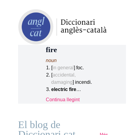
fire
noun
[
in general
] foc.
[
accidental,
damaging
] incendi.
electric fire
…
Continua llegint
El blog de
Diccionari.cat
Més