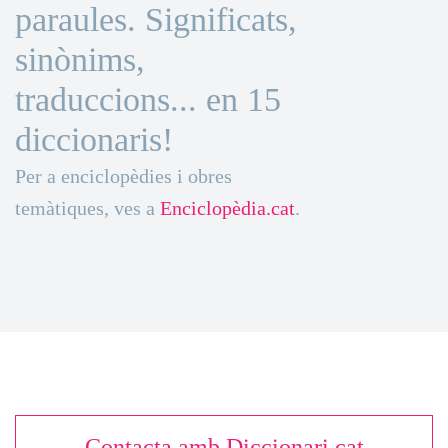
paraules. Significats,
sinònims,
traduccions... en 15
diccionaris!
Per a enciclopèdies i obres
temàtiques, ves a
Enciclopèdia.cat
.
Contacta amb Diccionari.cat