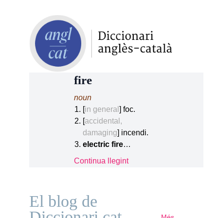
fire
noun
[
in general
] foc.
[
accidental,
damaging
] incendi.
electric fire
…
Continua llegint
El blog de
Diccionari.cat
Més