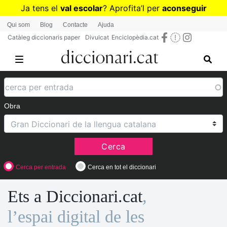
Vés
Ja tens el
val escolar
? Aprofita
’
l per
aconseguir
al
diccionaris per a Primària o Secundària
Qui som
Blog
Contacte
Ajuda
contingut
Catàleg diccionaris paper
Divulcat
Enciclopèdia.cat
Obra
Cerca
Cerca per entrada
Cerca en tot el diccionari
Ets a Diccionari.cat
,
l’espai digital de les