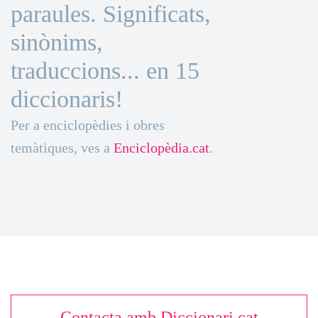
paraules. Significats,
sinònims,
traduccions... en 15
diccionaris!
Per a enciclopèdies i obres
temàtiques, ves a
Enciclopèdia.cat
.
Contacta amb Diccionari.cat