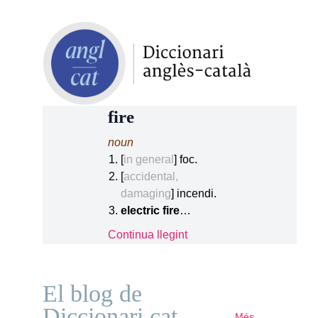
fire
noun
[
in general
] foc.
[
accidental,
damaging
] incendi.
electric fire
…
Continua llegint
El blog de
Diccionari.cat
Més