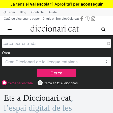
Vés
Ja tens el
val escolar
? Aprofita
’
l per
aconseguir
al
diccionaris per a Primària o Secundària
Qui som
Blog
Contacte
Ajuda
contingut
Catàleg diccionaris paper
Divulcat
Enciclopèdia.cat
Obra
Cerca
Cerca per entrada
Cerca en tot el diccionari
Ets a Diccionari.cat
,
l’espai digital de les