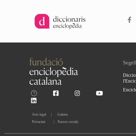
Segell
Diccio
l'Enci
Encicl
Avís legal
Galetes
Privacitat
|
Xarxes socials