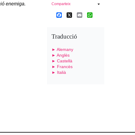
ació enemiga.
Comparteix
Facebook
X
Email
WhatsApp
Traducció
► Alemany
► Anglès
► Castellà
► Francès
► Italià