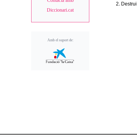
Contacta amb
Destruir
Diccionari.cat
Amb el suport de: