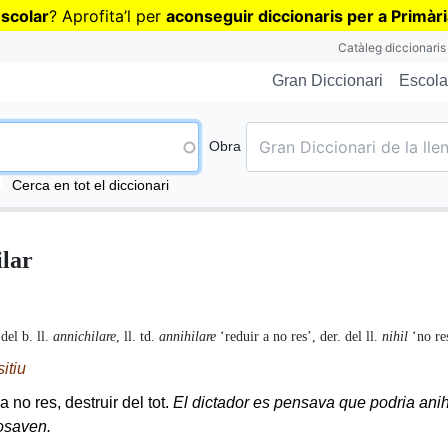
Vés
escolar
? Aprofita
’
l per
aconseguir diccionaris per a Primàr
al
Catàleg diccionaris
contingut
Escola
Gran Diccionari
Obra
Cerca en tot el diccionari
ilar
:
del b. ll.
annichilare
, ll. td.
annihilare
‘reduir a no res’, der. del ll.
nihil
‘no re
sitiu
a no res, destruir del tot.
El dictador es pensava que podria anih
osaven.