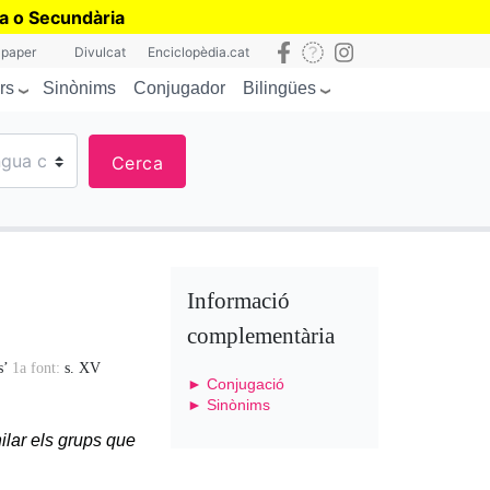
ia o Secundària
 paper
Divulcat
Enciclopèdia.cat
rs
Bilingües
Sinònims
Conjugador
Cerca
Informació
complementària
s’
1a font:
s. XV
► Conjugació
► Sinònims
ilar els grups que