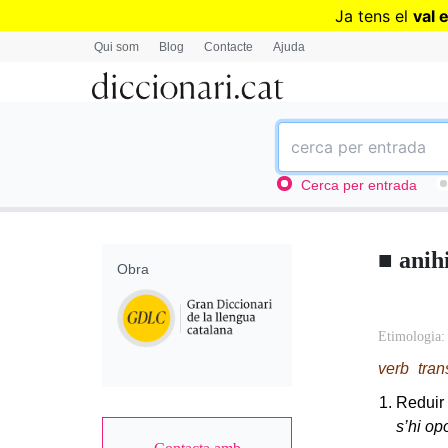
Ja tens el
val 
Qui som
Blog
Contacte
Ajuda
Cerca per entrada
■
anih
Obra
Accessory
Etimologia
Body
verb
tran
Reduir 
s’hi op