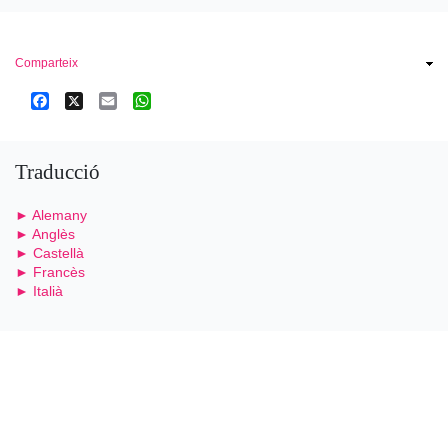
Comparteix
Facebook
X
Email
WhatsApp
Traducció
► Alemany
► Anglès
► Castellà
► Francès
► Italià