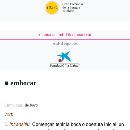
Contacta amb Diccionari.cat
Amb el suport de:
■
embocar
Accessory
Etimologia:
de
boca
Body
verb
intransitiu
Començar, tenir la boca o obertura inicial, un