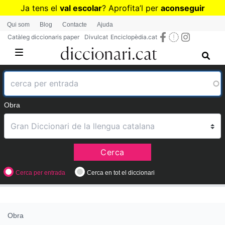
Vés
Ja tens el
val escolar
? Aprofita
’
l per
aconseguir
al
diccionaris per a Primària o Secundària
Qui som
Blog
Contacte
Ajuda
contingut
Catàleg diccionaris paper
Divulcat
Enciclopèdia.cat
Obra
Cerca
Cerca per entrada
Cerca en tot el diccionari
Obra