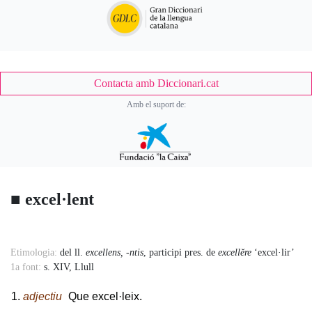
Contacta amb Diccionari.cat
Amb el suport de:
■
excel·lent
Accessory
Etimologia:
del ll.
excellens, -ntis
, participi pres. de
excellĕre
‘excel·lir’
1a font:
s. XIV, Llull
Body
adjectiu
Que excel·leix.