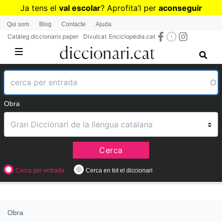
Vés
Ja tens el
val escolar
? Aprofita
’
l per
aconseguir
al
diccionaris per a Primària o Secundària
Qui som
Blog
Contacte
Ajuda
contingut
Catàleg diccionaris paper
Divulcat
Enciclopèdia.cat
Obra
Cerca
Cerca per entrada
Cerca en tot el diccionari
Obra