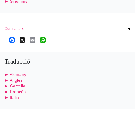
► Sinònims
Comparteix
Facebook
X
Email
WhatsApp
Traducció
► Alemany
► Anglès
► Castellà
► Francès
► Italià